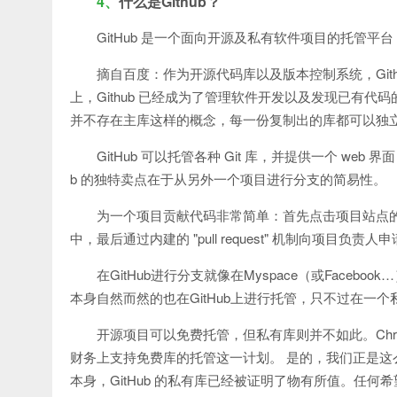
4、
什么是Github？
GitHub 是一个面向开源及私有软件项目的托管平台，
摘自百度：作为开源代码库以及版本控制系统，Git
上，Github 已经成为了管理软件开发以及发现已有代
并不存在主库这样的概念，每一份复制出的库都可以独
GitHub 可以托管各种 Git 库，并提供一个 web 界面，
b 的独特卖点在于从另外一个项目进行分支的简易性。
为一个项目贡献代码非常简单：首先点击项目站点的 
中，最后通过内建的 "pull request" 机制向项目负责人
在GitHub进行分支就像在Myspace（或Faceb
本身自然而然的也在GitHub上进行托管，只不过在一
开源项目可以免费托管，但私有库则并不如此。Chris 
财务上支持免费库的托管这一计划。 是的，我们正是这么计划
本身，GitHub 的私有库已经被证明了物有所值。任