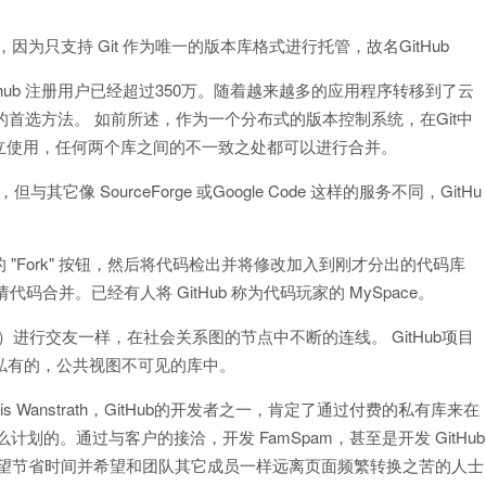
因为只支持 Git 作为唯一的版本库格式进行托管，故名GitHub
hub 注册用户已经超过350万。随着越来越多的应用程序转移到了云
码的首选方法。 如前所述，作为一个分布式的版本控制系统，在Git中
立使用，任何两个库之间的不一致之处都可以进行合并。
但与其它像 SourceForge 或Google Code 这样的服务不同，GitHu
"Fork" 按钮，然后将代码检出并将修改加入到刚才分出的代码库
申请代码合并。已经有人将 GitHub 称为代码玩家的 MySpace。
ook…）进行交友一样，在社会关系图的节点中不断的连线。 GitHub项目
个私有的，公共视图不可见的库中。
Wanstrath，GitHub的开发者之一，肯定了通过付费的私有库来在
的。通过与客户的接洽，开发 FamSpam，甚至是开发 GitHub
何希望节省时间并希望和团队其它成员一样远离页面频繁转换之苦的人士