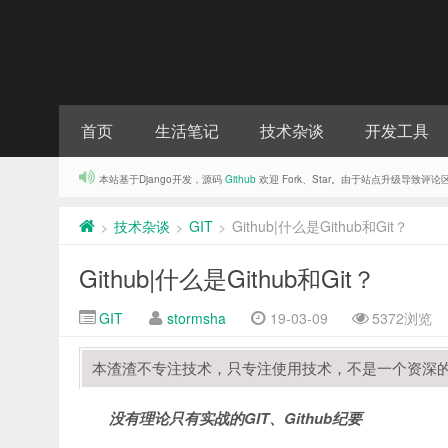
首页
生活笔记
技术杂谈
开发工具
本站基于Django开发，源码
Github
欢迎 Fork、Star。由于站点升级导致
技术杂谈
GIT
Github|什么是Github和Git？
>
>
>
Github|什么是Github和Git？
GIT
stormsha
19-03-09
5372浏览
本渣渣不专注技术，只专注使用技术，不是一个资深的cod
没有理论只有实战的GIT、Github纪要