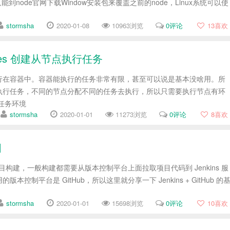
e只能到node官网下载Window安装包来覆盖之前的node，Linux系统可以使
stormsha
2020-01-08
10963浏览
0评论
13
喜欢
laves 创建从节点执行任务
s 是运行在容器中。容器能执行的任务非常有限，甚至可以说是基本没啥用。所
执行任务，不同的节点分配不同的任务去执行，所以只需要执行节点有环
任务环境
stormsha
2020-01-01
11273浏览
0评论
8
喜欢
目
就是项目构建，一般构建都需要从版本控制平台上面拉取项目代码到 Jenkins 服
本控制平台是 GitHub，所以这里就分享一下 Jenkins + GitHub 的
stormsha
2020-01-01
15698浏览
0评论
10
喜欢