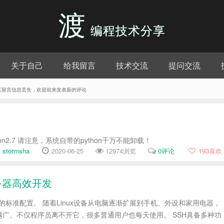
渡
编程技术分享
关于自己
给我留言
技术交流
提问交流
评论区留言信息丢失，欢迎前来发表新的评论
hon2.7 请注意，系统自带的python千万不能卸载！
stormsha
2020-06-25
12974浏览
0评论
193
喜欢
x服务器高效开发
电脑的标准配置。 随着Linux设备从电脑逐渐扩展到手机、外设和家用电器，
越广。不仅程序员离不开它，很多普通用户也每天使用。 SSH具备多种功