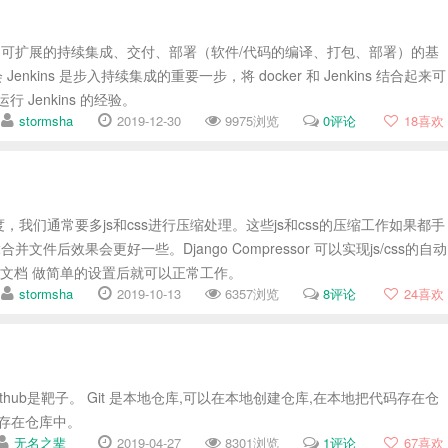
开源的、可扩展的持续集成、交付、部署（软件/代码的编译、打包、部署）的基
enkins 是步入持续集成的重要一步，将 docker 和 Jenkins 结合起来可
 Jenkins 的经验。
stormsha
2019-12-30
9975浏览
0评论
18
喜欢
我们通常要多js和css进行压缩处理。这些js和css的压缩工作如果都手
后效果会更好一些。Django Compressor 可以实现js/css的自动
按照 文档 做简单的设置后就可以正常工作。
stormsha
2019-10-13
6357浏览
8评论
24
喜欢
ithub是靶子。 Git 是本地仓库,可以在本地创建仓库,在本地把代码存在仓
码存在仓库中。
无名之辈_
2019-04-27
8301浏览
1评论
67
喜欢