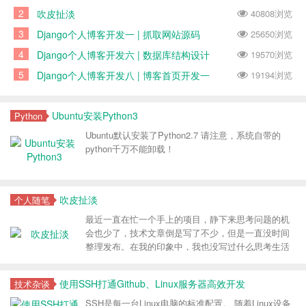
2
吹皮扯淡
40808浏览
3
Django个人博客开发一 | 抓取网站源码
25650浏览
4
Django个人博客开发六 | 数据库结构设计
19570浏览
5
Django个人博客开发八 | 博客首页开发一
19194浏览
Ubuntu安装Python3
Python
Ubuntu默认安装了Python2.7 请注意，系统自带的
python千万不能卸载！
吹皮扯淡
个人随笔
最近一直在忙一个手上的项目，静下来思考问题的机
会也少了，技术文章倒是写了不少，但是一直没时间
整理发布。在我的印象中，我也没写过什么思考生活
的文章，但是却收到了不少，问我生活化问题的私
信，比如怎么提升代码能力、最近马上毕业了很是迷
使用SSH打通Github、Linux服务器高效开发
技术杂谈
茫、学习什么编程语言最有钱途、自学多久可以找工
作了等等这些知乎热门问题，最尬的是竟然还有读者
SSH是每一台Linux电脑的标准配置。 随着Linux设备