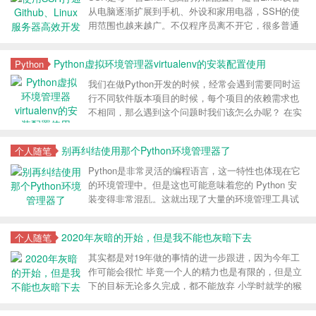
朋友问怎么学习编程，我也是一脸懵逼。可能有的问
从电脑逐渐扩展到手机、外设和家用电器，SSH的使
题我也不知道怎么回答，也没回答大家的信息，请见
用范围也越来越广。不仅程序员离不开它，很多普通
谅，如果能提供一些拙见的问题，我看到了，有时间
用户也每天使用。 SSH具备多种功能，可以用于很多
我肯定会答复的，也希望大家多提问题，这样我逮空
场合。有些事情，没有它就是办不成
Python虚拟环境管理器virtualenv的安装配置使用
Python
也可以思考很多问题，除了发一些技术文章，偶尔也
可以思考一下人生
我们在做Python开发的时候，经常会遇到需要同时运
行不同软件版本项目的时候，每个项目的依赖需求也
不相同，那么遇到这个问题时我们该怎么办呢？ 在实
际的开发中不会在一个环境内无限地安装依赖包，保
证项目有独立的虚拟环境方便团队开发，当项目提交
别再纠结使用那个Python环境管理器了
个人随笔
入库时会有一个 `requirements.txt`项目依赖包文件，
其他人拿到项目后只需要批量安装依赖包即可运行项
Python是非常灵活的编程语言，这一特性也体现在它
目
的环境管理中。但是这也可能意味着您的 Python 安
装变得非常混乱。这就出现了大量的环境管理工具试
图来控制这种混乱，但是最终可能也会变得更复杂
2020年灰暗的开始，但是我不能也灰暗下去
个人随笔
其实都是对19年做的事情的进一步跟进，因为今年工
作可能会很忙 毕竟一个人的精力也是有限的，但是立
下的目标无论多久完成，都不能放弃 小学时就学的猴
子下山，不能长大了真成了下山的猴子